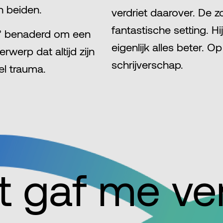
n beiden.
verdriet daarover. De
fantastische setting. H
g’ benaderd om een
eigenlijk alles beter. O
werp dat altijd zijn
schrijverschap.
el trauma.
ect gaf me v