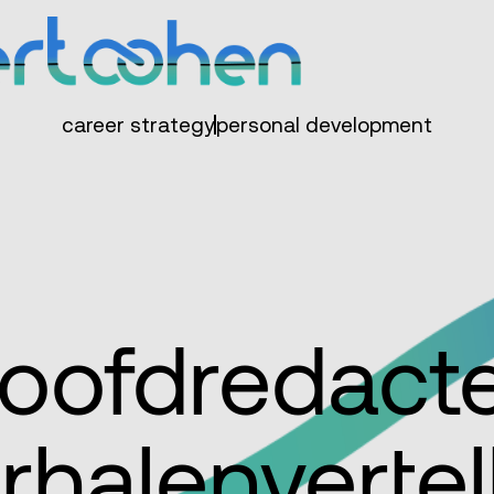
career strategy
personal development
oofdredacte
rhalenvertel