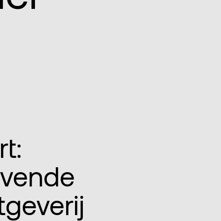
rt:
evende
tgeverij