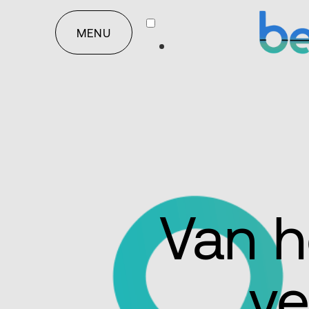
MENU
Van h
ve