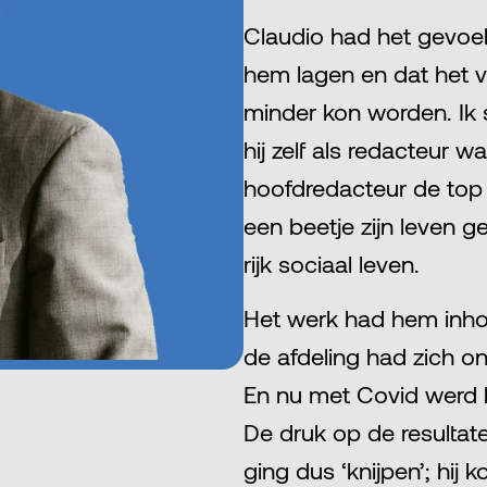
Claudio had het gevoel
hem lagen en dat het va
minder kon worden. Ik s
hij zelf als redacteur w
hoofdredacteur de top i
een beetje zijn leven g
rijk sociaal leven.
Het werk had hem inhou
de afdeling had zich ond
En nu met Covid werd 
De druk op de resultat
ging dus ‘knijpen’; hij k