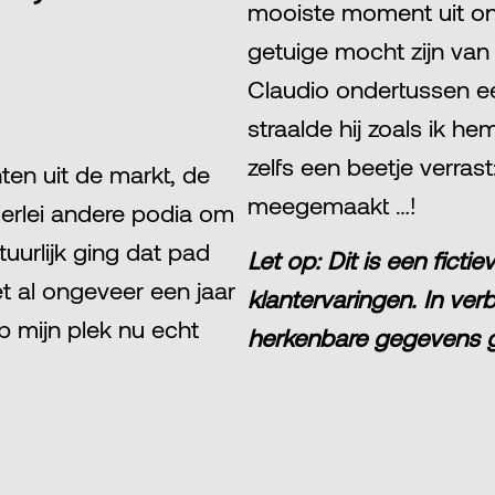
mooiste moment uit onz
getuige mocht zijn van 
Claudio ondertussen e
straalde hij zoals ik h
zelfs een beetje verras
en uit de markt, de
meegemaakt …!
lerlei andere podia om
tuurlijk ging dat pad
Let op: Dit is een fic
et al ongeveer een jaar
klantervaringen. In ver
b mijn plek nu echt
herkenbare gegevens 