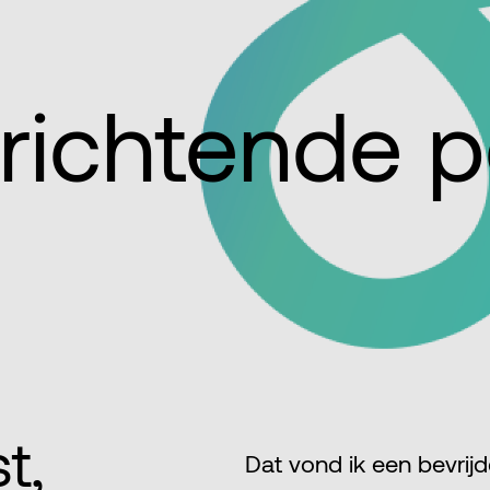
richtende p
t,
Dat vond ik een bevrij