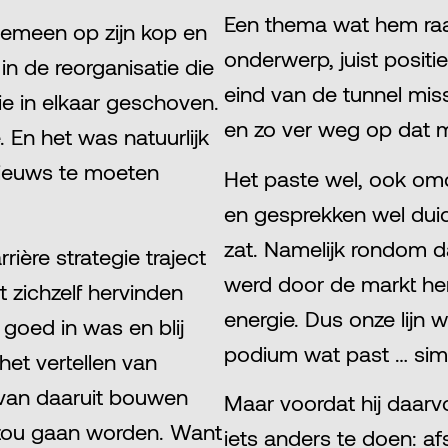
Een thema wat hem raa
gemeen op zijn kop en
onderwerp, juist positi
in de reorganisatie die
eind van de tunnel mis
e in elkaar geschoven.
en zo ver weg op dat
 En het was natuurlijk
 nieuws te moeten
Het paste wel, ook omd
en gesprekken wel duid
zat. Namelijk rondom da
ière strategie traject
werd door de markt he
 zichzelf hervinden
energie. Dus onze lijn 
goed in was en blij
podium wat past … simp
 het vertellen van
 van daaruit bouwen
Maar voordat hij daarv
 zou gaan worden. Want
iets anders te doen: af