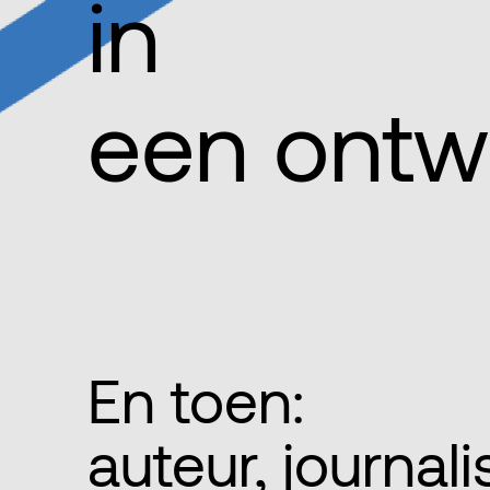
in
een ontw
En toen:
auteur, journalis