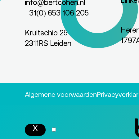
Linke
info@bertcohen.nl
+31(0) 653 106 205
Heren
Kruitschip 25
1797A
2311RS Leiden
Algemene voorwaarden
Privacyverklar