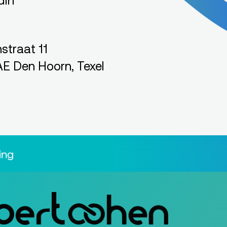
dIn
straat 11
E Den Hoorn, Texel
ing