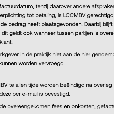
 factuurdatum, tenzij daarover andere afsprake
verplichting tot betaling, is LCCMBV gerechti
e bedrag heeft plaatsgevonden. Daarbij blijft d
 dit geldt ook wanneer tussen partijen is ov
lant.
gever in de praktijk niet aan de hier genoemd
d kunnen worden vervroegd.
 te allen tijde worden beëindigd na overleg h
eze per e-mail is bevestigd.
 de overeengekomen fees en onkosten, gefact