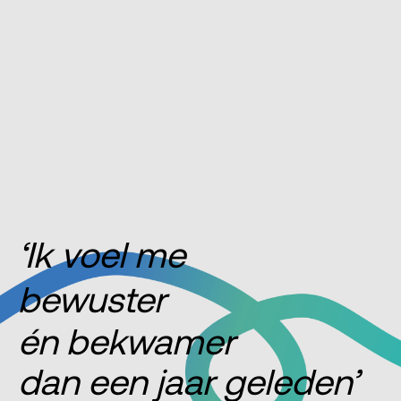
‘Ik voel me
bewuster
én bekwamer
dan een jaar geleden’