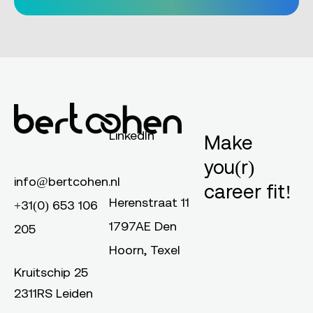
LinkedIn
Make
you(r)
info@bertcohen.nl
career fit!
Herenstraat 11
+31(0) 653 106
1797AE Den
205
Hoorn, Texel
Kruitschip 25
2311RS Leiden