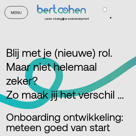
MENU
career strategy
personal development
Blij met je (nieuwe) rol.
Maar niet helemaal
zeker?
Zo maak jij het verschil ...
Onboarding ontwikkeling:
meteen goed van start