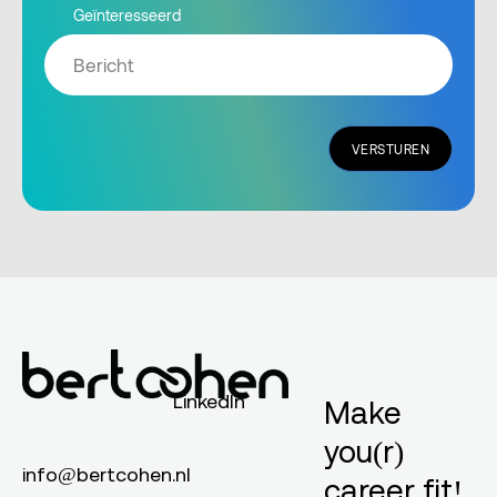
Geïnteresseerd
VERSTUREN
LinkedIn
Make
you(r)
info@bertcohen.nl
career fit!