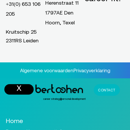
Herenstraat 11
+31(0) 653 106
1797AE Den
205
Hoorn, Texel
Kruitschip 25
2311RS Leiden
Algemene voorwaarden
Privacyverklaring
CONTACT
career strategy
personal development
Home