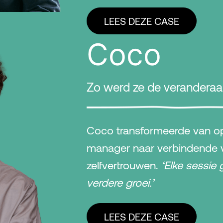
LEES DEZE CASE
Coco
Zo werd ze de veranderaar 
Coco transformeerde van op
manager naar verbindende v
zelfvertrouwen.
‘Elke sessie
verdere groei.’
LEES DEZE CASE