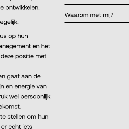
te ontwikkelen.
Waarom met mij?
gelijk.
cus op hun
management en het
 deze positie met
 en gaat aan de
jn en energie van
ruk wel persoonlijk
oekomst.
 te stellen om hun
er echt iets