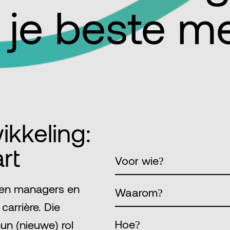
 je beste m
kkeling:
rt
Voor wie?
ren managers en
Waarom?
carrière. Die
un (nieuwe) rol
Hoe?