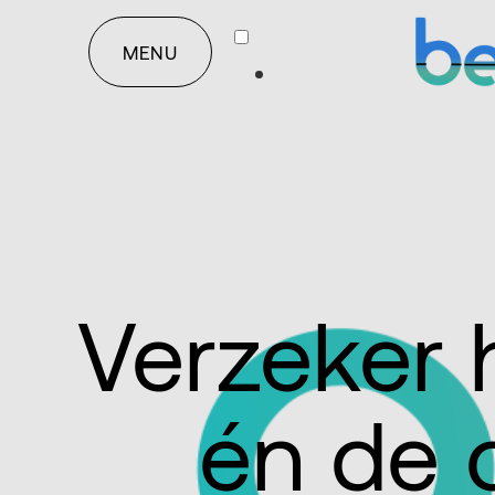
MENU
Verzeker 
én
de 