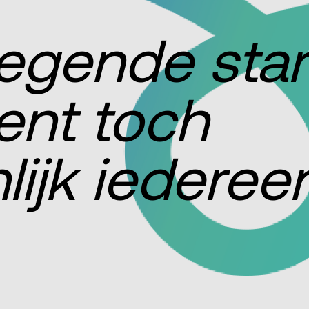
iegende star
ent toch
lijk iedereen