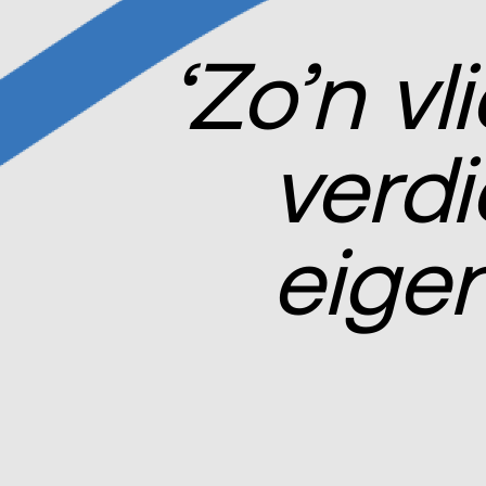
‘Zo’n vl
verdi
eigen