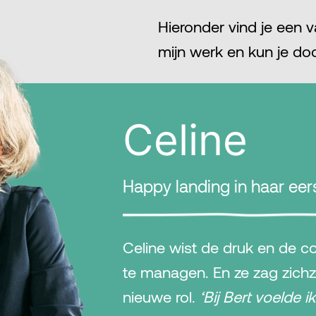
Hieronder vind je een 
mijn werk en kun je do
Celine
Happy landing in haar eer
Celine wist de druk en de c
te managen. En ze zag zichze
nieuwe rol.
‘Bij Bert voelde 