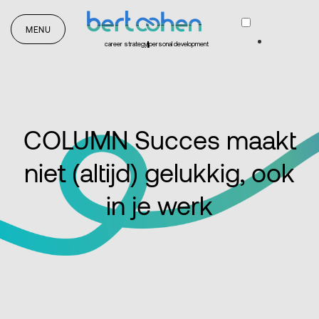
MENU
career strategy
personal development
COLUMN Succes maakt
niet (altijd) gelukkig, ook
in je werk